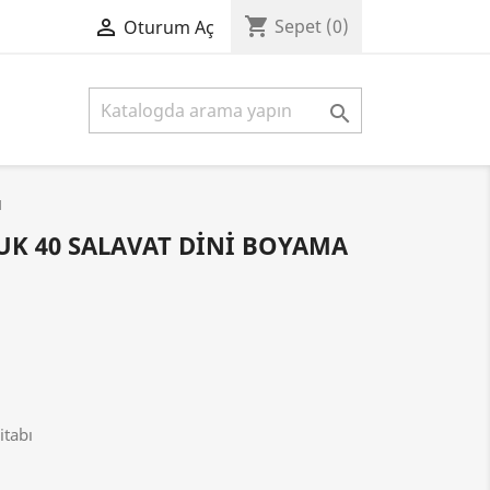
shopping_cart

Sepet
(0)
Oturum Aç

ı
UK 40 SALAVAT DINI BOYAMA
itabı