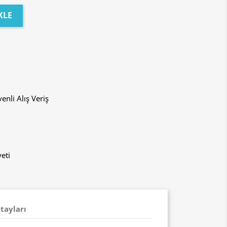
KLE
enli Alış Veriş
eti
tayları