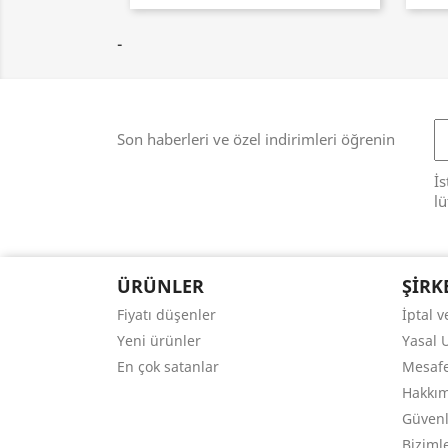
-
Son haberleri ve özel indirimleri öğrenin
İs
lü
ÜRÜNLER
ŞIRK
Fiyatı düşenler
İptal 
Yeni ürünler
Yasal 
En çok satanlar
Mesafe
Hakkı
Güven
Bizimle