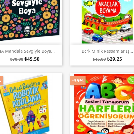
Hızlı Görünüm
Hızlı Görünüm


A Mandala Sevgiyle Boya...
Bcrk Minik Ressamlar Iş...
₺45,50
₺29,25
₺70,00
₺45,00
%
-35%