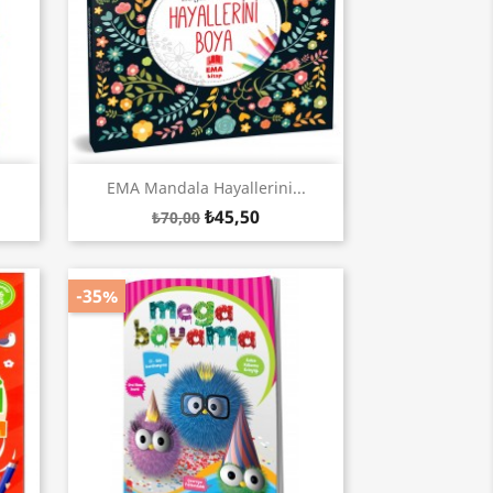
Hızlı Görünüm

EMA Mandala Hayallerini...
₺45,50
₺70,00
-35%