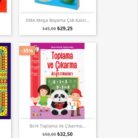
Hızlı Görünüm

EMA Mega Boyama Çok Kalın...
₺29,25
₺45,00
-35%
Hızlı Görünüm

.
Bcrk Toplama Ve Çıkarma...
₺32,50
₺50,00