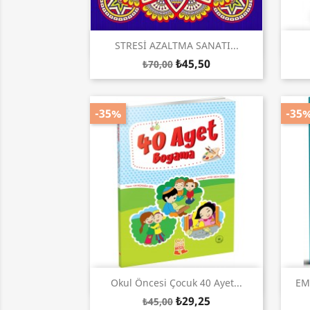
Hızlı Görünüm

STRESİ AZALTMA SANATI...
₺45,50
₺70,00
-35%
-35
Hızlı Görünüm

Okul Öncesi Çocuk 40 Ayet...
EM
₺29,25
₺45,00