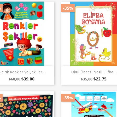
%
-35%
Hızlı Görünüm
Hızlı Görünüm


ıcırık Renkler Ve Şekiller...
Okul Öncesi Nesil Elifba...
₺39,00
₺22,75
₺60,00
₺35,00
%
-35%