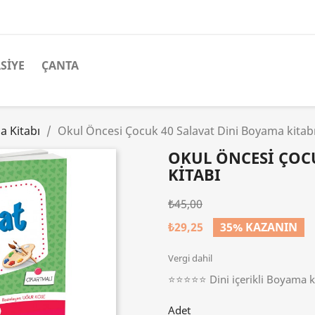
SIYE
ÇANTA
 Kitabı
Okul Öncesi Çocuk 40 Salavat Dini Boyama kitab
OKUL ÖNCESI ÇOC
KITABI
₺45,00
₺29,25
35% KAZANIN
Vergi dahil
⭐⭐⭐⭐⭐ Dini içerikli Boyama k
Adet