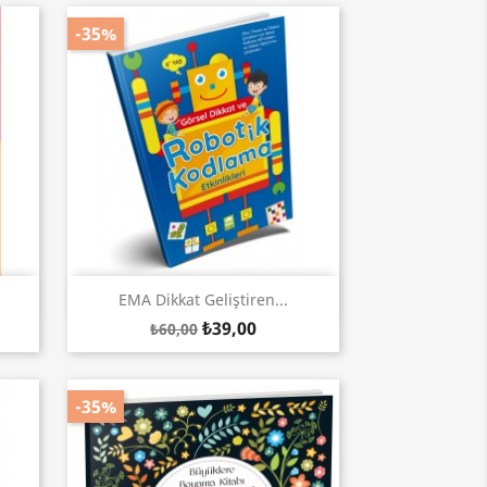
-35%
Hızlı Görünüm

EMA Dikkat Geliştiren...
₺39,00
₺60,00
-35%