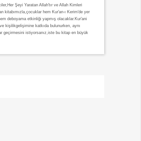
ler,Her Şeyi Yaratan Allah'tır ve Allah Kimleri
an kitabımızla,çocuklar hem Kur'an-ı Kerim'de yer
hem deboyama etkinliği yapmış olacaklar.Kur'ani
ve kişilikgelişimine katkıda bulunurken, aynı
r geçirmesini istiyorsanız,iste bu kitap en büyük