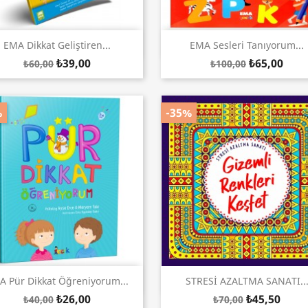
Hızlı Görünüm
Hızlı Görünüm


EMA Dikkat Geliştiren...
EMA Sesleri Tanıyorum...
₺39,00
₺65,00
₺60,00
₺100,00
%
-35%
Hızlı Görünüm
Hızlı Görünüm


A Pür Dikkat Öğreniyorum...
STRESİ AZALTMA SANATI..
₺26,00
₺45,50
₺40,00
₺70,00