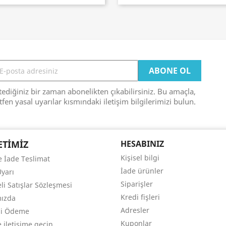
tediğiniz bir zaman abonelikten çıkabilirsiniz. Bu amaçla,
tfen yasal uyarılar kısmındaki iletişim bilgilerimizi bulun.
ETIMIZ
HESABINIZ
Kişisel bilgi
ve İade Teslimat
İade ürünler
Uyarı
Siparişler
li Satışlar Sözleşmesi
Kredi fişleri
mızda
Adresler
li Ödeme
Kuponlar
 iletişime geçin