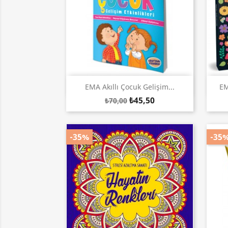
Hızlı Görünüm

EMA Akıllı Çocuk Gelişim...
EM
₺45,50
₺70,00
-35%
-35