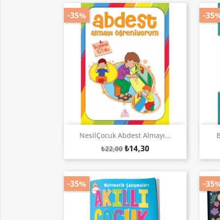
-35%
-35
Hızlı Görünüm

NesilÇocuk Abdest Almayı...
B
₺14,30
₺22,00
-35%
-35