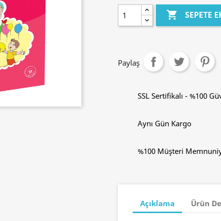

SEPETE E
Paylaş
SSL Sertifikalı - %100 Güv
Aynı Gün Kargo
%100 Müşteri Memnuniy
Açıklama
Ürün De