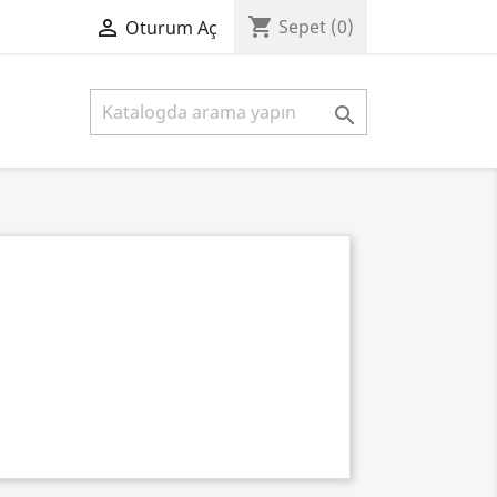
shopping_cart

Sepet
(0)
Oturum Aç
