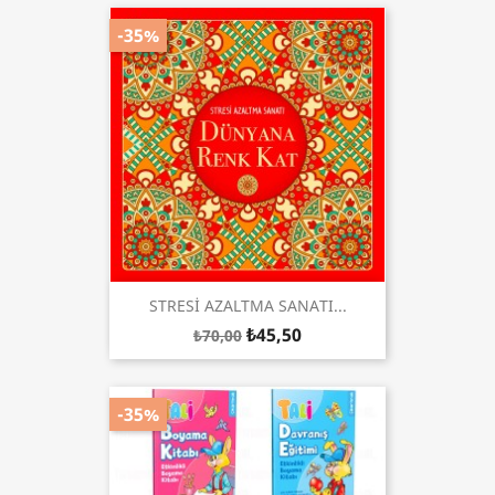
-35%
STRESİ AZALTMA SANATI...
₺45,50
₺70,00
-35%