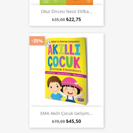
Okul Öncesi Nesil Elifba...
₺22,75
₺35,00
-35%
EMA Akıllı Çocuk Gelişim...
₺45,50
₺70,00