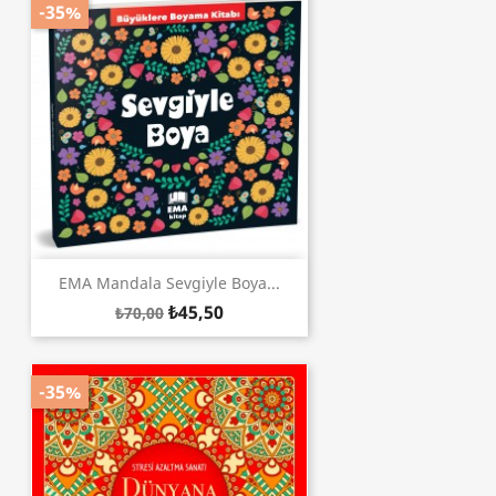
-35%
EMA Mandala Sevgiyle Boya...
₺45,50
₺70,00
-35%