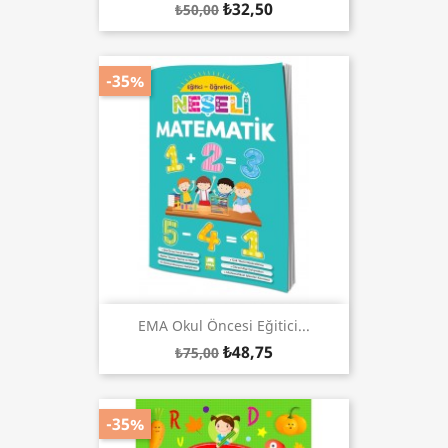
₺32,50
₺50,00
-35%
EMA Okul Öncesi Eğitici...
₺48,75
₺75,00
-35%