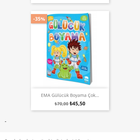
-35%
EMA Gülücük Boyama Çok...
₺45,50
₺70,00
-