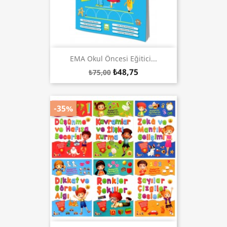
EMA Okul Öncesi Eğitici...
₺48,75
₺75,00
-35%