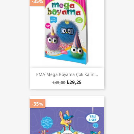
-35%
EMA Mega Boyama Çok Kalın...
₺29,25
₺45,00
-35%