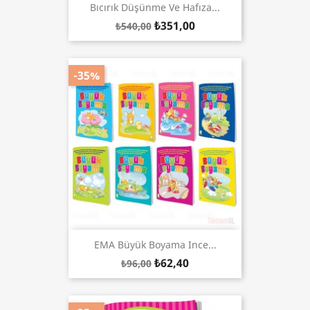
Bıcırık Düşünme Ve Hafıza...
₺351,00
₺540,00
-35%
EMA Büyük Boyama Ince...
₺62,40
₺96,00