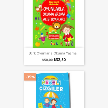
Bcrk Oyunlarla Okuma Yazma...
₺32,50
₺50,00
-35%