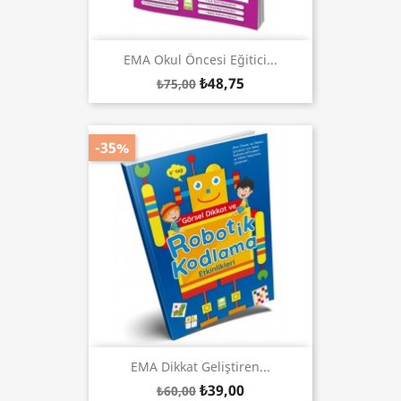
EMA Okul Öncesi Eğitici...
₺48,75
₺75,00
-35%
EMA Dikkat Geliştiren...
₺39,00
₺60,00