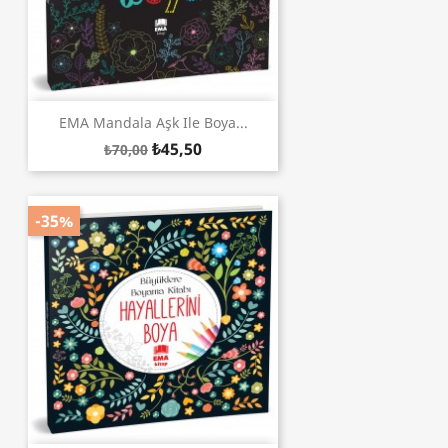
EMA Mandala Aşk Ile Boya...
₺45,50
₺70,00
-35%