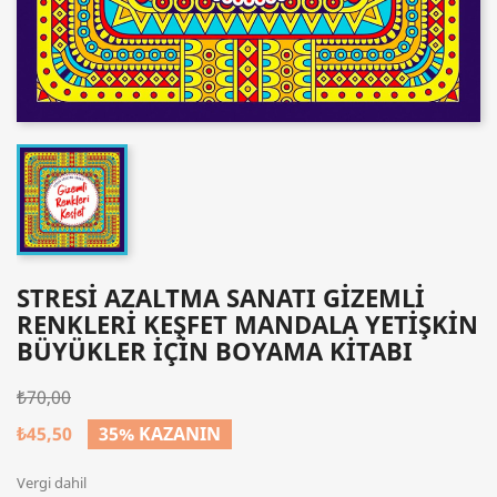
STRESİ AZALTMA SANATI GIZEMLI
RENKLERI KEŞFET MANDALA YETİŞKİN
BÜYÜKLER İÇİN BOYAMA KİTABI
₺70,00
₺45,50
35% KAZANIN
Vergi dahil