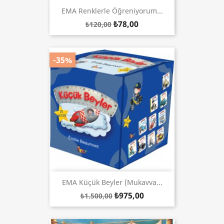
EMA Renklerle Öğreniyorum...
₺78,00
₺120,00
-35%
EMA Küçük Beyler (Mukavva...
₺975,00
₺1.500,00