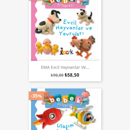
EMA Evcil Hayvanlar Ve...
₺58,50
₺90,00
-35%