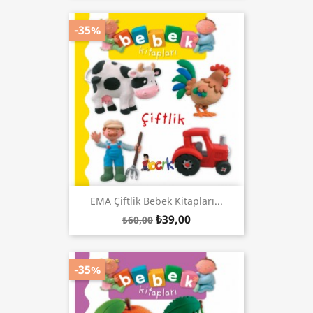
-35%
EMA Çiftlik Bebek Kitapları...
₺39,00
₺60,00
-35%