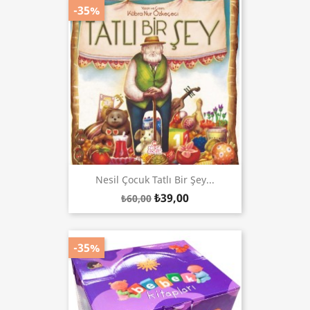
-35%
Nesil Çocuk Tatlı Bir Şey...
₺39,00
₺60,00
-35%