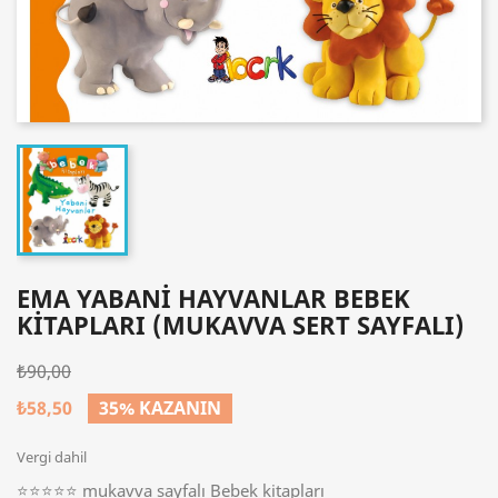
EMA YABANI HAYVANLAR BEBEK
KITAPLARI (MUKAVVA SERT SAYFALI)
₺90,00
₺58,50
35% KAZANIN
Vergi dahil
⭐⭐⭐⭐⭐ mukavva sayfalı Bebek kitapları