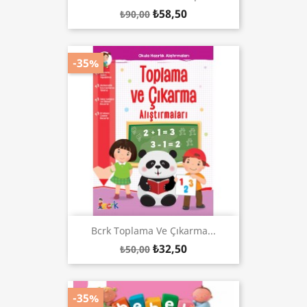
₺58,50
₺90,00
-35%
Bcrk Toplama Ve Çıkarma...
₺32,50
₺50,00
-35%