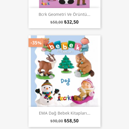
Bcrk Geometri Ve Örüntü...
₺32,50
₺50,00
-35%
EMA Dağ Bebek Kitapları...
₺58,50
₺90,00