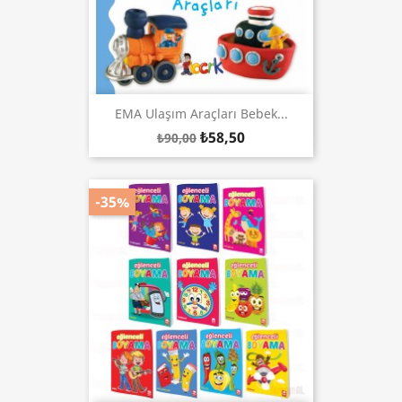
EMA Ulaşım Araçları Bebek...
₺58,50
₺90,00
-35%