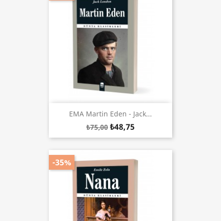
EMA Martin Eden - Jack...
₺48,75
₺75,00
-35%