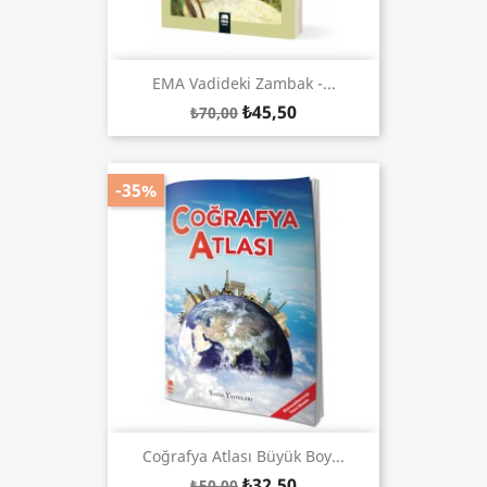
EMA Vadideki Zambak -...
₺45,50
₺70,00
-35%
Coğrafya Atlası Büyük Boy...
₺32,50
₺50,00