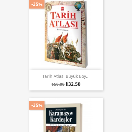
-35%
Tarih Atlası Büyük Boy...
₺32,50
₺50,00
-35%