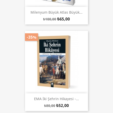
Milenyum Büyük Atlas Büyük...
₺65,00
₺100,00
-35%
EMA İki Şehrin Hikayesi -...
₺52,00
₺80,00