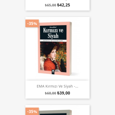
₺42,25
₺65,00
-35%
EMA Kırmızı Ve Siyah -...
₺39,00
₺60,00
-35%