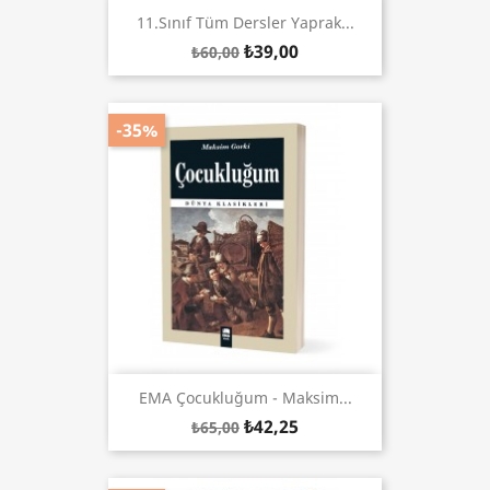
11.Sınıf Tüm Dersler Yaprak...
₺39,00
₺60,00
-35%
EMA Çocukluğum - Maksim...
₺42,25
₺65,00