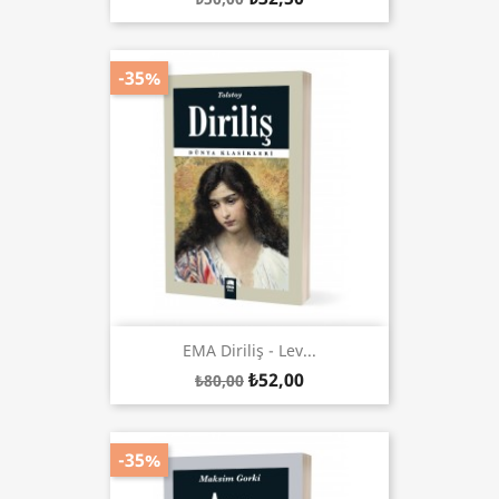
-35%
EMA Diriliş - Lev...
₺52,00
₺80,00
-35%