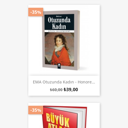
-35%
EMA Otuzunda Kadın - Honore...
₺39,00
₺60,00
-35%