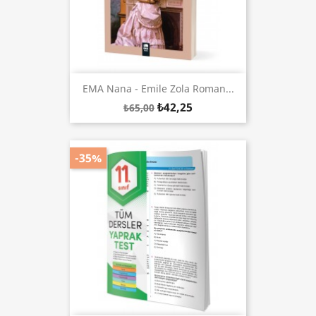
EMA Nana - Emile Zola Roman...
₺42,25
₺65,00
-35%