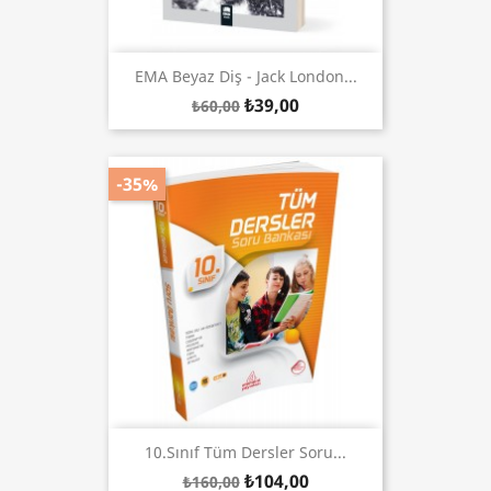
EMA Beyaz Diş - Jack London...
₺39,00
₺60,00
-35%
10.Sınıf Tüm Dersler Soru...
₺104,00
₺160,00