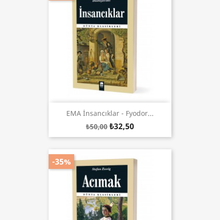
EMA İnsancıklar - Fyodor...
₺32,50
₺50,00
-35%