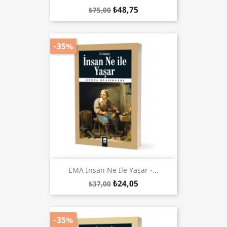
₺48,75
₺75,00
-35%
EMA İnsan Ne Ile Yaşar -...
₺24,05
₺37,00
-35%