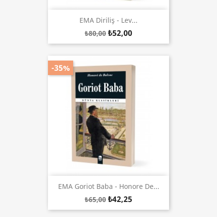
EMA Diriliş - Lev...
₺52,00
₺80,00
-35%
EMA Goriot Baba - Honore De...
₺42,25
₺65,00