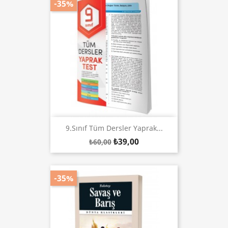
-35%
9.Sınıf Tüm Dersler Yaprak...
₺39,00
₺60,00
-35%