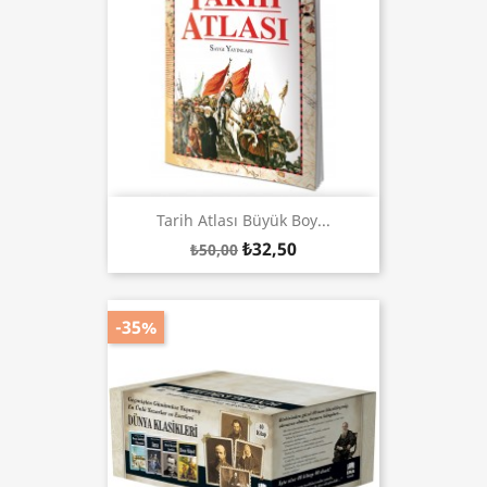
Tarih Atlası Büyük Boy...
₺32,50
₺50,00
-35%