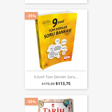
-35%
9.Sınıf Tüm Dersler Soru...
₺113,75
₺175,00
-35%