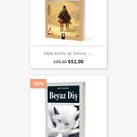
EMA Kelile Ve Dimne -...
₺52,00
₺80,00
-35%