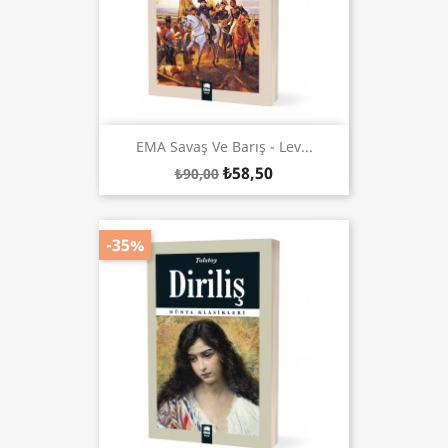
EMA Savaş Ve Barış - Lev...
₺58,50
₺90,00
-35%