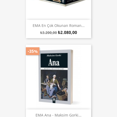
EMA En Çok Okunan Roman...
₺2.080,00
₺3.200,00
-35%
EMA Ana - Maksim Gorki...