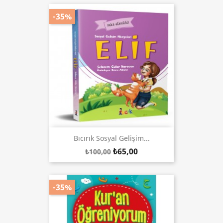
-35%
Bıcırık Sosyal Gelişim...
₺65,00
₺100,00
-35%