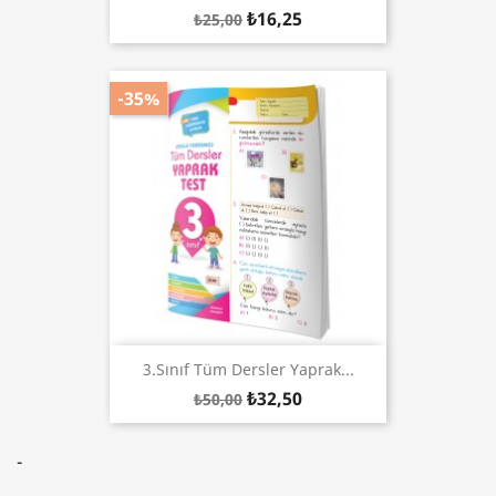
₺16,25
₺25,00
-35%
3.Sınıf Tüm Dersler Yaprak...
₺32,50
₺50,00
-