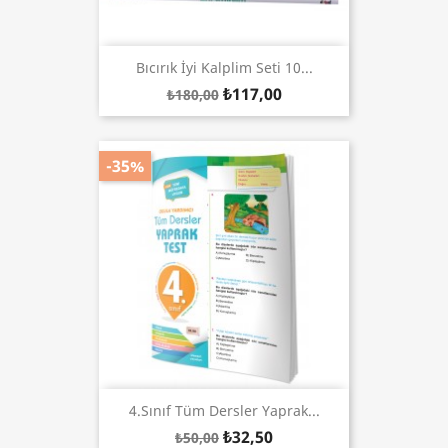
Bıcırık İyi Kalplim Seti 10...
₺117,00
₺180,00
-35%
4.Sınıf Tüm Dersler Yaprak...
₺32,50
₺50,00