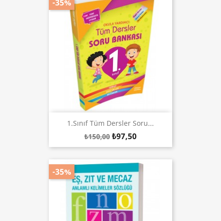
-35%
1.Sınıf Tüm Dersler Soru...
₺97,50
₺150,00
-35%