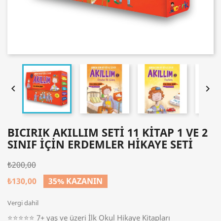


BICIRIK AKILLIM SETI 11 KITAP 1 VE 2
SINIF IÇIN ERDEMLER HIKAYE SETI
₺200,00
₺130,00
35% KAZANIN
Vergi dahil
⭐⭐⭐⭐⭐ 7+ yaş ve üzeri İlk Okul Hikaye Kitapları