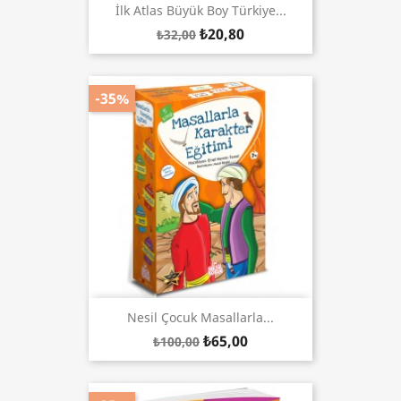
İlk Atlas Büyük Boy Türkiye...
₺20,80
₺32,00
-35%
Nesil Çocuk Masallarla...
₺65,00
₺100,00