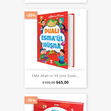
-35%
EMA Allah'ın 99 Ismi Dualı...
₺65,00
₺100,00
-35%