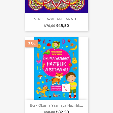
STRESİ AZALTMA SANATI...
₺45,50
₺70,00
-35%
Bcrk Okuma Yazmaya Hazırlık...
₺32,50
₺50,00