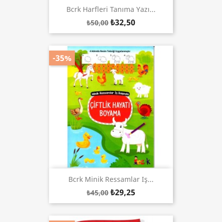
Bcrk Harfleri Tanıma Yazı...
₺32,50
₺50,00
-35%
Bcrk Minik Ressamlar Iş...
₺29,25
₺45,00