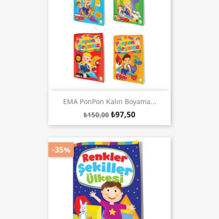
EMA PonPon Kalın Boyama...
₺97,50
₺150,00
-35%