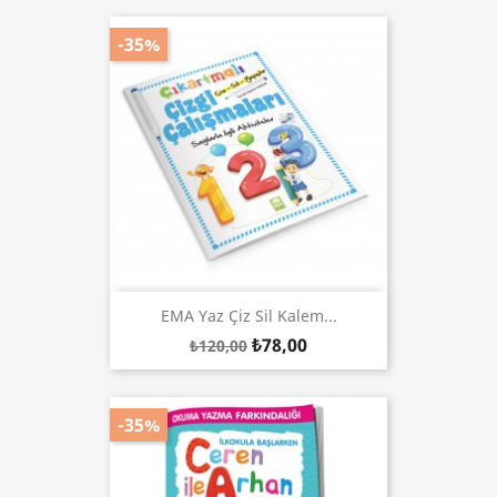
-35%
EMA Yaz Çiz Sil Kalem...
₺78,00
₺120,00
-35%