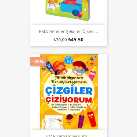
EMA Renkler Şekiller Ülkesi...
₺45,50
₺70,00
-35%
EMA Tamamlıyorum...