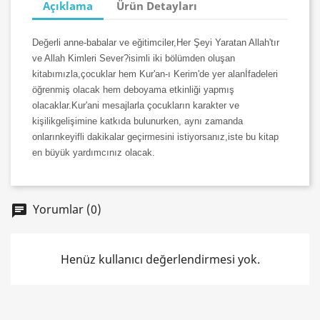
Açıklama
Ürün Detayları
Değerli anne-babalar ve eğitimciler,Her Şeyi Yaratan Allah'tır
ve Allah Kimleri Sever?isimli iki bölümden oluşan
kitabımızla,çocuklar hem Kur'an-ı Kerim'de yer alanİfadeleri
öğrenmiş olacak hem deboyama etkinliği yapmış
olacaklar.Kur'ani mesajlarla çocukların karakter ve
kişilikgelişimine katkıda bulunurken, aynı zamanda
onlarınkeyifli dakikalar geçirmesini istiyorsanız,iste bu kitap
en büyük yardımcınız olacak.
Yorumlar (0)
chat
Henüz kullanıcı değerlendirmesi yok.