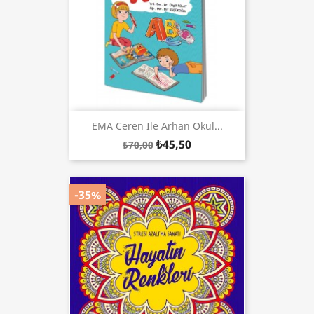
EMA Ceren Ile Arhan Okul...
₺45,50
₺70,00
-35%