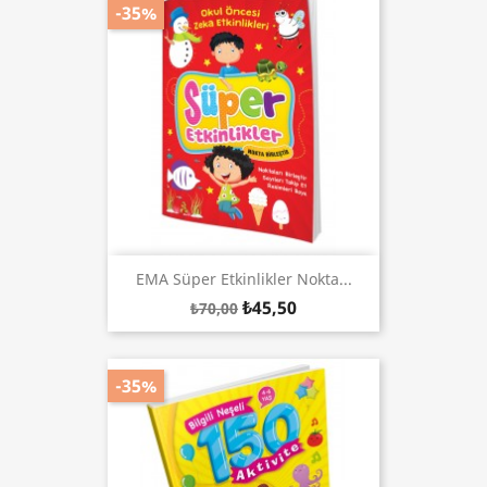
-35%
EMA Süper Etkinlikler Nokta...
₺45,50
₺70,00
-35%