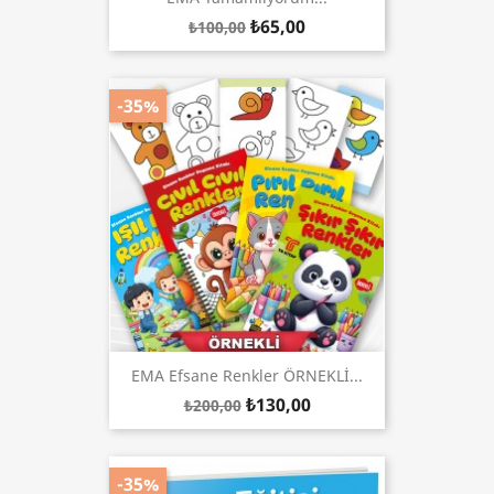
₺65,00
₺100,00
-35%
EMA Efsane Renkler ÖRNEKLİ...
₺130,00
₺200,00
-35%