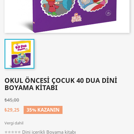
OKUL ÖNCESI ÇOCUK 40 DUA DINI
BOYAMA KITABI
₺45,00
₺29,25
35% KAZANIN
Vergi dahil
⭐⭐⭐⭐⭐ Dini içerikli Boyama kitabı