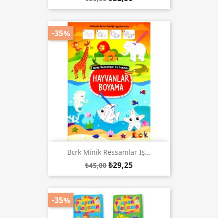
-35%
Bcrk Minik Ressamlar Iş...
₺29,25
₺45,00
-35%